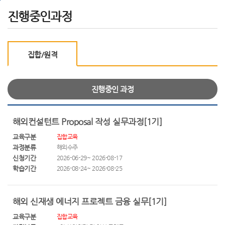
메
본
하
진행중인과정
인
문
단
메
으
으
뉴
로
로
로
바
바
집합/원격
바
로
로
로
가
가
가
기
기
기
진행중인 과정
해외컨설턴트 Proposal 작성 실무과정[1기]
교육구분
집합교육
과정분류
해외수주
신청기간
2026-06-29~ 2026-08-17
학습기간
2026-08-24~ 2026-08-25
해외 신재생 에너지 프로젝트 금융 실무[1기]
교육구분
집합교육